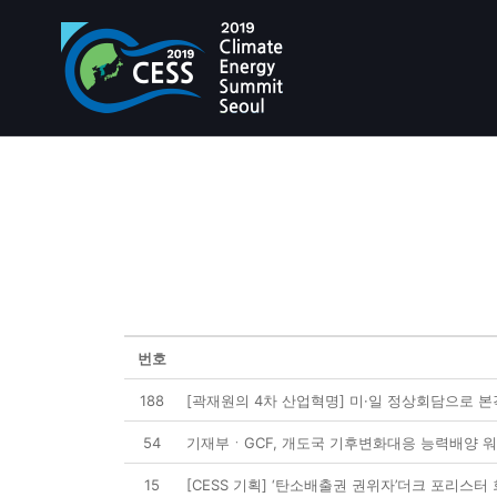
번호
188
[곽재원의 4차 산업혁명] 미·일 정상회담으로 본
54
기재부ㆍGCF, 개도국 기후변화대응 능력배양 
15
[CESS 기획] ‘탄소배출권 권위자’더크 포리스터