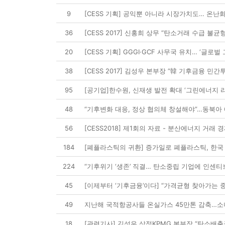
9
[CESS 기획] 공익뿐 아니라 시장가치도… 온난화
36
[CESS 2017] 신홍희 상무 “탄소거래 수급 불
20
[CESS 기획] GGGI·GCF 사무국 유치… ‘글로
38
[CESS 2017] 김성우 본부장 “韓 기후금융 민간
95
[공기업]한수원, 신재생 발전 확대 ‘그린에너지 리
48
“기후변화 대응, 정상 협의체 창설해야”…동북아
56
[CESS2018] 제1회의 자료 - 분산에너지 거래
184
[폐플라스틱의 귀환] 증가일로 폐플라스틱, 한국 
224
“기후위기 ‘생존’ 직결… 탄소중립 기업에 인센티
45
[이제부터 ‘기후금융’이다] “가격균형 찾아가는 
49
지난해 국적항공사들 온실가스 45만톤 감축…소나
18
[관련기사] 김성우 삼정KPMG 본부장 “탄소배출