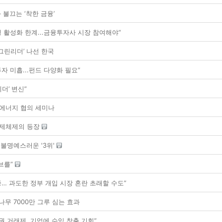
 불끄는 ‘착한 금융’
균형 활성화 한계...금융투자사 시장 참여해야“
벌 그린리더’ 나선 한국
투자 미흡...펀드 다양화 필요”
더’ 변신”
 에너지 협의 세미나
 경제체제의 등장
불명예스러운 '3위'
브를”
중… 과도한 정부 개입 시장 혼란 초래할 수도”
무 7000만 그루 심는 효과
권 거래제, 기업에 수익 창출 기회”