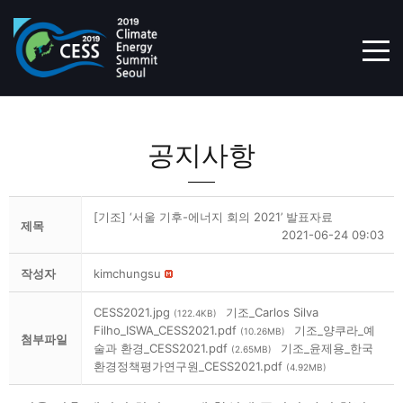
TOG
공지사항
[기조] ‘서울 기후-에너지 회의 2021’ 발표자료
제목
2021-06-24 09:03
작성자
kimchungsu
CESS2021.jpg
기조_Carlos Silva
(122.4KB)
Filho_ISWA_CESS2021.pdf
기조_양쿠라_예
(10.26MB)
첨부파일
술과 환경_CESS2021.pdf
기조_윤제용_한국
(2.65MB)
환경정책평가연구원_CESS2021.pdf
(4.92MB)