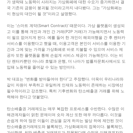
가 생략돼 노동력이 사라지는 가상화폐에 대한 수요가 증가하면서 결
국 기존의 금융이 붕괴될 것이라고까지 내다봤다. 그는 “가상화폐는
이 현상의 대안이 될 것”이라고 설명했다.
이는 ‘스마트 계약(Smart Contract)’ 때문이다. 가상 플랫폼이 생성되
고 이를 통해 개인과 개인 간 거래(P2P 거래)가 가능해지면서 노동력
이 필요 없어지게 된다. 예를 들어 한 개인이 해외여행을 간 후 렌터카
서비스를 이용했다고 했을 때, 이용고객은 본인이 서비스를 이용한 기
간과 그에 맞는 가격을 가상화폐로 바로 지불할 수 있으며 서비스 제
공자 또한 플랫폼을 통해 손쉽게 서비스 제공이 가능해진다. 이는 비
단 렌터카뿐만 아니라 호텔과 은행, 더 나아가 법률자문회사에서도 도
입돼 노동력을 줄여갈 수 있는 방안이다.
박 대표는 “변화를 받아들여야 한다”고 주장했다. 더욱이 우리나라와
같이 자원이 부족하고 유일하게 인재와 노동력이 존재하는 시장에선
필수적이라고 강조했다. 특히 기후변화와 탄소배출권 거래를 위해 노
력해야 한다고 덧붙였다.
탄소배출권 거래제도는 매우 복잡한 프로세스를 수반한다. 수많은 이
해관계자들이 얽힌 문제이며 숫자 계산 또한 매우 까다롭다. 이것을
손쉽게 하여 많은 이들이 관심을 갖게 하자는 발상 하에 제안된 것이
탄소배출권거래제도와 블록체인, 가상화폐와의 접목이다. 블록체인,
가상화폐, AI와 배출권 거래제도가 접목된다면 수많은 이해관계자와