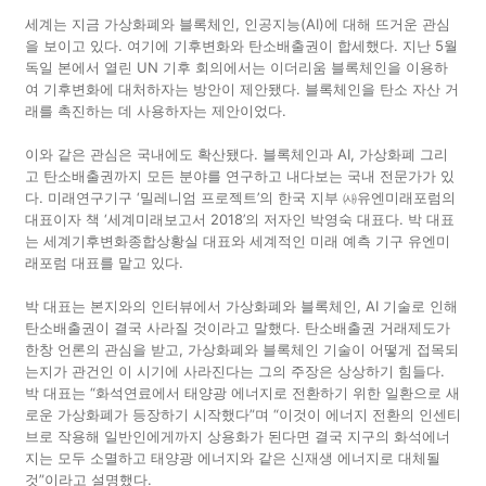
세계는 지금 가상화폐와 블록체인, 인공지능(AI)에 대해 뜨거운 관심
을 보이고 있다. 여기에 기후변화와 탄소배출권이 합세했다. 지난 5월
독일 본에서 열린 UN 기후 회의에서는 이더리움 블록체인을 이용하
여 기후변화에 대처하자는 방안이 제안됐다. 블록체인을 탄소 자산 거
래를 촉진하는 데 사용하자는 제안이었다.
이와 같은 관심은 국내에도 확산됐다. 블록체인과 AI, 가상화폐 그리
고 탄소배출권까지 모든 분야를 연구하고 내다보는 국내 전문가가 있
다. 미래연구기구 ‘밀레니엄 프로젝트’의 한국 지부 ㈔유엔미래포럼의
대표이자 책 ‘세계미래보고서 2018’의 저자인 박영숙 대표다. 박 대표
는 세계기후변화종합상황실 대표와 세계적인 미래 예측 기구 유엔미
래포럼 대표를 맡고 있다.
박 대표는 본지와의 인터뷰에서 가상화폐와 블록체인, AI 기술로 인해
탄소배출권이 결국 사라질 것이라고 말했다. 탄소배출권 거래제도가
한창 언론의 관심을 받고, 가상화폐와 블록체인 기술이 어떻게 접목되
는지가 관건인 이 시기에 사라진다는 그의 주장은 상상하기 힘들다.
박 대표는 “화석연료에서 태양광 에너지로 전환하기 위한 일환으로 새
로운 가상화폐가 등장하기 시작했다”며 “이것이 에너지 전환의 인센티
브로 작용해 일반인에게까지 상용화가 된다면 결국 지구의 화석에너
지는 모두 소멸하고 태양광 에너지와 같은 신재생 에너지로 대체될
것”이라고 설명했다.