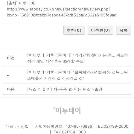
[출처] 이투데이:
http://www.etoday.co.kr/news/section/newsview.php?
idxno=1580108#csidx7dabde437ddf52ba0c362a5105fd9ad
추천
(0)
비추천
(0)
목록
[이제부터 ‘기후금융’이다] “가격균형 찾아가는 중… 과도한
이전
정부 개입 시장 혼란 초래할 수도”
[이제부터 ‘기후금융’이다] “블록체인·가상화폐와 접목… 탄
–
소배출권 거래제 결국 사라질 것”
다음
[뉴스 더 읽기] 지구온난화 막는 탄소배출권
대표 : 김상철 ㅣ 사업자등록번호 : 107-86-76896 | TEL.02)799-2600
ㅣ FAX.02)784-1003