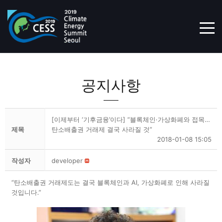
TOG
공지사항
[이제부터 ‘기후금융’이다] “블록체인·가상화폐와 접목…
제목
탄소배출권 거래제 결국 사라질 것”
2018-01-08 15:05
작성자
developer
“탄소배출권 거래제도는 결국 블록체인과 AI, 가상화폐로 인해 사라질
것입니다.”