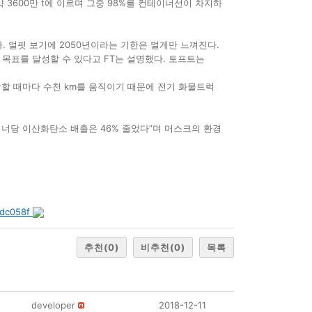
 3600만 t에 이르며 그중 98%를 컨테이너선이 차지하
 얼핏 보기에 2050년이라는 기한은 멀게만 느껴진다.
 목표를 달성할 수 있다고 FT는 설명했다. 토프트는
항할 때마다 수천 km를 움직이기 때문에 전기 화물트럭
이너당 이산화탄소 배출은 46% 줄었다”며 머스크의 환경
8dc058f
추천
(0)
비추천
(0)
목록
developer
2018-12-11