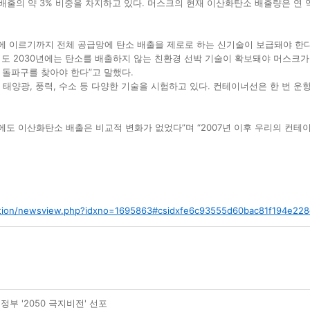
 배출의 약 3% 비중을 차지하고 있다. 머스크의 현재 이산화탄소 배출량은 연 약
이르기까지 전체 공급망에 탄소 배출을 제로로 하는 신기술이 보급돼야 한다.
어도 2030년에는 탄소를 배출하지 않는 친환경 선박 기술이 확보돼야 머스크가
한 돌파구를 찾아야 한다”고 말했다.
태양광, 풍력, 수소 등 다양한 기술을 시험하고 있다. 컨테이너선은 한 번 운
에도 이산화탄소 배출은 비교적 변화가 없었다”며 “2007년 이후 우리의 컨테
ction/newsview.php?idxno=1695863#csidxfe6c93555d60bac81f194e22
부 '2050 극지비전' 선포