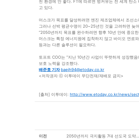
씬 환경에 안 좋다. FT에 따르면 벙커유는 전 세계 탄소
고 있다.
머스크가 목표를 달성하려면 엔진 제조업체에서 조선소에 
그러나 선박 평균수명이 20~25년인 것을 고려하면 늦
“2050년까지 목표를 완수하려면 향후 10년 안에 중요
머스크는 특정 에너지원에 집착하지 않고 바이오 연료와 
등과는 다른 솔루션이 필요하다.
토프트 COO는 “지난 10년간 사업이 뚜렷하게 성장했음
보호 노력을 강조했다.
배준호 기자
baejh94@etoday.co.kr
<저작권자 ⓒ 이투데이 무단전재/재배포 금지>
[출처] 이투데이:
http://www.etoday.co.kr/news/se
이전
2050년까지 극지활동 7대 선도국 도약…정