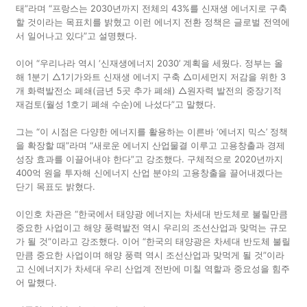
태”라며 “프랑스는 2030년까지 전체의 43%를 신재생 에너지로 구축
할 것이라는 목표치를 밝혔고 이런 에너지 전환 정책은 글로벌 전역에
서 일어나고 있다”고 설명했다.
이어 “우리나라 역시 ‘신재생에너지 2030’ 계획을 세웠다. 정부는 올
해 1분기 △1기가와트 신재생 에너지 구축 △미세먼지 저감을 위한 3
개 화력발전소 폐쇄(금년 5곳 추가 폐쇄) △원자력 발전의 중장기적
재검토(월성 1호기 폐쇄 수순)에 나섰다”고 말했다.
그는 “이 시점은 다양한 에너지를 활용하는 이른바 ‘에너지 믹스’ 정책
을 확장할 때”라며 “새로운 에너지 산업물결 이루고 고용창출과 경제
성장 효과를 이끌어내야 한다”고 강조했다. 구체적으로 2020년까지
400억 원을 투자해 신에너지 산업 분야의 고용창출을 끌어내겠다는
단기 목표도 밝혔다.
이인호 차관은 “한국에서 태양광 에너지는 차세대 반도체로 불릴만큼
중요한 사업이고 해양 풍력발전 역시 우리의 조선산업과 맞먹는 규모
가 될 것”이라고 강조했다. 이어 “한국의 태양광은 차세대 반도체 불릴
만큼 중요한 사업이며 해양 풍력 역시 조선산업과 맞먹게 될 것”이라
고 신에너지가 차세대 우리 산업계 전반에 미칠 역할과 중요성을 힘주
어 말했다.