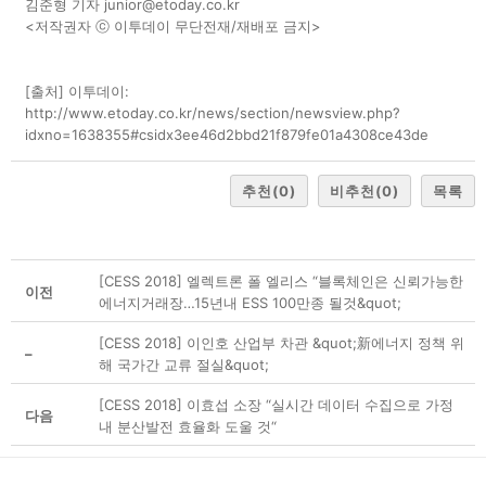
김준형 기자 junior@etoday.co.kr
<저작권자 ⓒ 이투데이 무단전재/재배포 금지>
[출처] 이투데이:
http://www.etoday.co.kr/news/section/newsview.php?
idxno=1638355#csidx3ee46d2bbd21f879fe01a4308ce43de
추천
(0)
비추천
(0)
목록
[CESS 2018] 엘렉트론 폴 엘리스 “블록체인은 신뢰가능한
이전
에너지거래장…15년내 ESS 100만종 될것&quot;
[CESS 2018] 이인호 산업부 차관 &quot;新에너지 정책 위
–
해 국가간 교류 절실&quot;
[CESS 2018] 이효섭 소장 “실시간 데이터 수집으로 가정
다음
내 분산발전 효율화 도울 것“