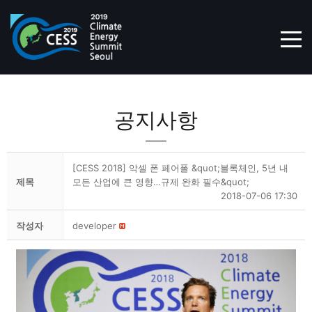
TOG
공지사항
[CESS 2018] 악셀 폰 페어폴 &quot;블록체인, 5년 내
제목
모든 산업에 큰 영향…규제 완화 필수&quot;
2018-07-06 17:30
작성자
developer