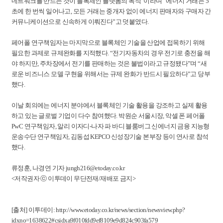
네트워크를 만드는 것이 블록체인 플랫폼의 목적”이라며 “에너지 거래는 5
초에 한 번씩 일어나고, 모든 거래는 중개자 없이 에너지 판매자와 구매자 간
커뮤니케이션으로 신속하게 이뤄진다”고 덧붙였다.
페어폴 연구책임자는 마지막으로 블록체인 기술을 산업에 접목하기 위해
필요한 과제로 규제완화를 지적했다. “전기자동차의 경우 전기로 충전을 해
야 하지만, 주차장에서 전기를 판매하는 것은 불법이라고 규정됐다”며 “새
로운 비즈니스 모델 구현을 위해서는 규제 완화가 반드시 필요하다”고 당부
했다.
이날 회의에는 에너지 분야에서 블록체인 기술 활용을 강조하고 실제 활용
하고 있는 글로벌 기업이 다수 참여했다. 박원순 서울시장, 악셀 폰 페어폴
PwC 연구책임자, 알리 이자디-나자 파 바디 블룸버그 신에너지 금융 지능형
운송수단 연구책임자, 김동섭 KEPCO 신성장기술 본부장 등이 연사로 참석
했다.
류정훈, 나경연 기자 jungh216@etoday.co.kr
<저작권자 ⓒ 이투데이 무단전재/재배포 금지>
[출처] 이투데이: http://www.etoday.co.kr/news/section/newsview.php?
idxno=1638622#csidxa9f010fdd9ef8109e9d824c903fa579