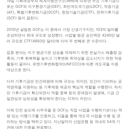
19일 기획재정부와 세계자원연구소(WRI)에 따르면 주요 기후기금으
로는 GCF와 지구환경기금(GEF), 최빈개도국기금(LDCF), 적응기금
(AF), 특별기후변화기금(SCCF), 청정기술기금(CTF), 전략기후기금
(SCF) 등이 꼽힌다.
2010년 설립된 GCF는 이 중에서 가장 신생기구지만, 103억 달러를
조성하면서 최대 규모로 성장했다. 사업별 평균 승인액은 4240만 달
러 규모로 CTF(4950만 달러)에 이어 두 번째로 큰 수준이다.
집중 분야는 지구 평균기온 상승을 억제하기 위한 온실가스 배출량 감
축과, 기후 회복력을 높이고 기후변화 취약성을 감소시키기 위한 적응
활동이 골자다. 유엔기후변화협약(UNFCCC)에 따른 개도국을 지원
대상으로 한다.
다자 기후기금은 민간재원에 비해 규모는 작지만, 민간이 기피하는 공
적영역을 지원하는 등 기후재원 제공의 핵심적 역할을 수행한다. 하지
만 기후기금이 확산되면서 역할 중복 등의 문제점이 발생해, 기금 간
일관성과 상보성을 확보해야 한다는 지적이 커진다.
이에 인천 송도에 사무국을 둔 GCF는 직접 사업을 수행하기보다는 역
량 있는 이행기구를 인증하고, 이들을 통해 개도국 사업을 수행 및 관
리하는 방식을 택하고 있다. 지난달까지 산업은행 등 국내외 54개 기
관에 대한 인증을 완료했다.