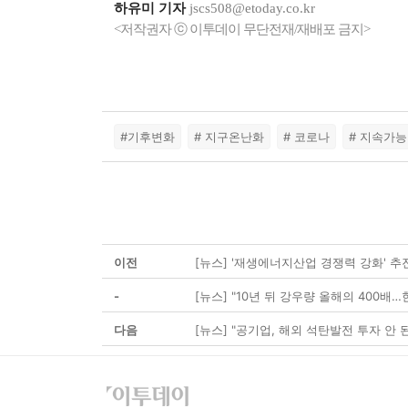
하유미 기자
jscs508@etoday.co.kr
<저작권자 ⓒ 이투데이 무단전재/재배포 금지>
#기후변화
# 지구온난화
# 코로나
# 지속가능
이전
[뉴스] '재생에너지산업 경쟁력 강화' 추
-
[뉴스] "10년 뒤 강우량 올해의 400배…
다음
[뉴스] "공기업, 해외 석탄발전 투자 안 