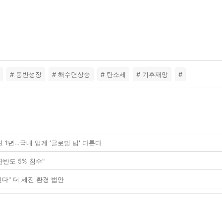
# 동반성장
# 해수면상승
# 탄소세
# 기후재앙
#
진 1년…국내 업계 '글로벌 탑' 다툰다
한반도 5% 침수"
된다" 더 세진 환경 법안