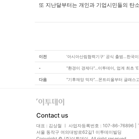
또 지난달부터는 개인과 기업시민들의 탄소중
이전
'아시아산림협력기구' 공식 출범…한국이
-
"환경이 경제다"…이투데이, 업계 최초 'E
다음
"기후재앙 막자"...몬트리올부터 글래스
Contact us
대표 : 김상철 ㅣ 사업자등록번호 : 107-86-76896 | TE
서울 동작구 여의대방로62길1 이투데이빌딩
Copyright © (주)이투데이. All right reserved