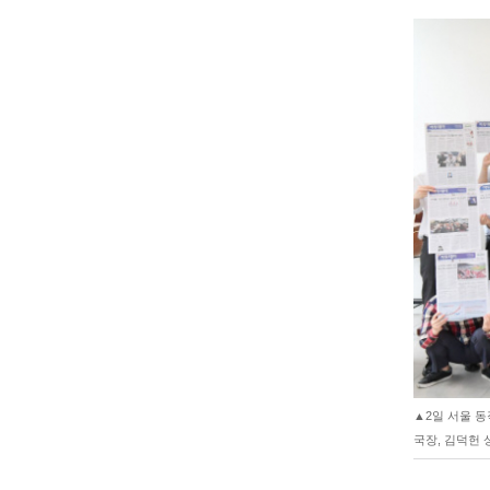
▲2일 서울 동
국장, 김덕헌 상