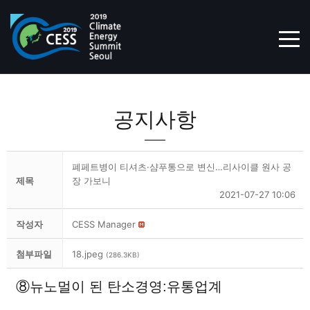
TOG
공지사항
폐페트병이 티셔츠·샴푸통으로 변신…리사이클 원사 공
제목
장 가보니
2021-07-27 10:06
작성자
CESS Manager
첨부파일
18.jpeg
(286.3KB)
⑧뉴노멀이 된 탄소경영:유통업계