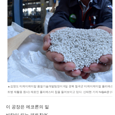
▲김영도 티케이케미칼 품질기술개발팀장이 6일 경북 칠곡군 티케이케미칼 폴리에스터
트병 재활용 원사) 재료인 폴리에스터 칩을 들어보이고 있다. 신태현 기자 holjjak@ (
이 공장은 에코론의 밑