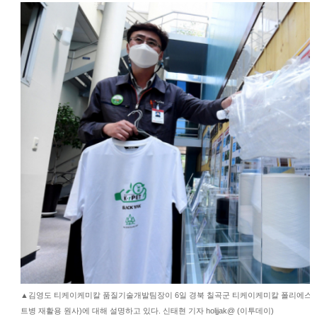
▲김영도 티케이케미칼 품질기술개발팀장이 6일 경북 칠곡군 티케이케미칼 폴리에스터
트병 재활용 원사)에 대해 설명하고 있다. 신태현 기자 holjjak@ (이투데이)