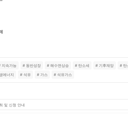
제
# 지속가능
# 동반성장
# 해수면상승
# 탄소세
# 기후재앙
# 탄
재생에너지
# 석유
# 가스
# 석유가스
최 및 신청 안내