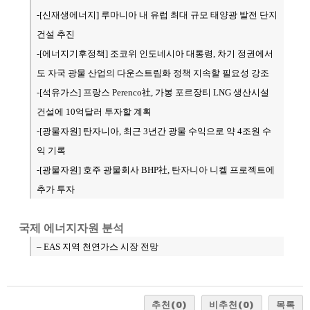
-[신재생에너지] 루마니아 내 유럽 최대 규모 태양광 발전 단지
건설 추진
-[에너지기후정책] 조코위 인도네시아 대통령, 차기 정권에서
도 자국 광물 산업의 다운스트림화 정책 지속할 필요성 강조
-[석유가스] 프랑스 Perenco社, 가봉 포르장티 LNG 생산시설
건설에 10억달러 투자할 계획
-[광물자원] 탄자니아, 최근 3년간 광물 수익으로 약 4조원 수
익 기록
-[광물자원] 호주 광물회사 BHP社, 탄자니아 니켈 프로젝트에
추가 투자
국제 에너지자원 분석
– EAS 지역 천연가스 시장 전망
추천
(0)
비추천
(0)
목록