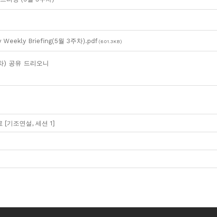
y Weekly Briefing(5월 3주차).pdf
(601.3KB)
차) 공유 드리오니
[기조연설, 세션 1]