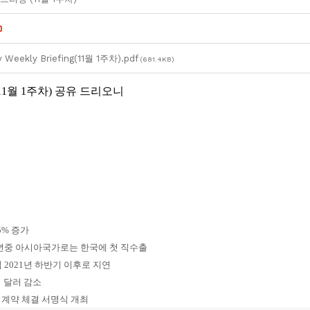
y Weekly Briefing(11월 1주차).pdf
(681.4KB)
1월 1주차) 공유 드리오니
5% 증가
금년중 아시아국가로는 한국에 첫 직수출
 2021년 하반기 이후로 지연
억 달러 감소
건설 계약 체결 서명식 개최