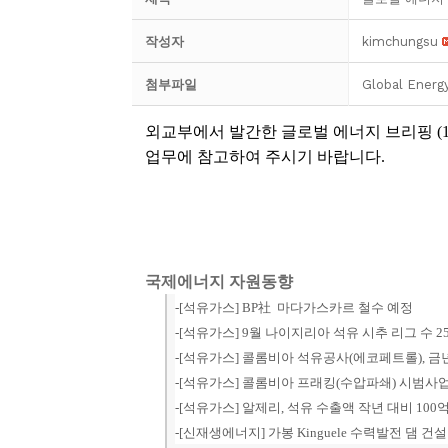
작성자
kimchungsu
첨부파일
Global Energ
외교부에서 발간한 글로벌 에너지 브리핑 (1
업무에 참고하여 주시기 바랍니다.
국제에너지 자원동향
-[석유가스] BP社 마다가스카르 철수 예정
-[석유가스] 9월 나이지리아 석유 시추 리그 수 2
-[석유가스] 콜롬비아 석유공사(에코페트롤), 
-[석유가스] 콜롬비아 프래킹(수압파쇄) 시범사업
-[석유가스] 알제리, 석유 수출액 작년 대비 100
-[신재생에너지] 가봉 Kinguele 수력발전 댐 