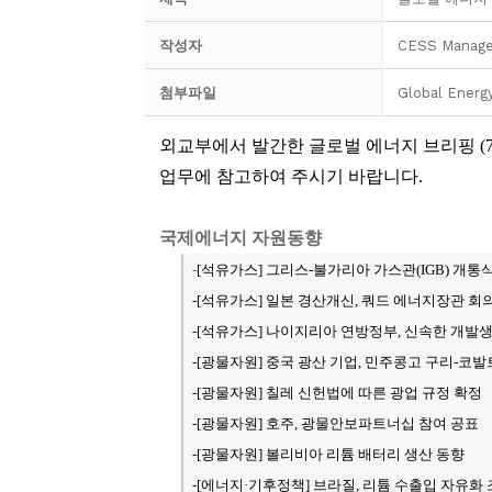
작성자
CESS Manage
첨부파일
Global Energ
외교부에서 발간한 글로벌 에너지 브리핑 (7
업무에 참고하여 주시기 바랍니다.
국제에너지 자원동향
-
[석유가스
] 그리스-불가리아 가스관(IGB) 개통
-[석유가스
] 일본 경산개신, 쿼드 에너지장관 회
-[석유가스] 나이지리아 연방정부, 신속한 개발생
-[광물자원] 중국 광산 기업, 민주콩고 구리-코발
-[광물자원] 칠레 신헌법에 따른 광업 규정 확정
-[광물자원] 호주, 광물안보파트너십 참여 공표
-[광물자원] 볼리비아 리튬 배터리 생산 동향
-[
에너지·기후정책
] 브라질, 리튬 수출입 자유화