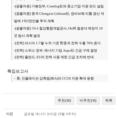
-[광물자원] 가봉정부, Comilog社와 중소기업 지원 펀드 설립
-[광물자원
] 중국 Chengxin Lithium社, 짐바브웨 리튬 광산 개
발에 1억3천만불 투자 계획
-[광물자원] 가나 철강통합개발공사, Oti州 철광석 매장지 10
곳 탐사 계획 발표
-[전력] 러시아 1-7월 누적 기준 對중국 전력 수출 70% 증가
-[전력] 스위스 정부, 에너지 기업 Axpo社 긴급 구제 결정
-[전력] 폴란드, EU의 전력 사용 제한 긴급 조치에 반대
특집보고서
– 美, 인플레이션 감축법(IRA)의 CCUS 지원 확대 동향
추천
(0)
비추천
(0)
목록
이전
글로벌 에너지 브리핑 (9월 4주차)