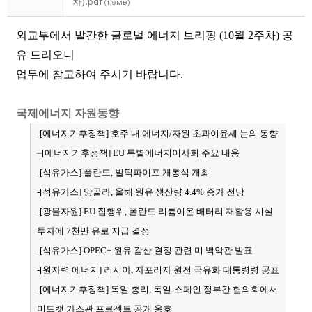
차).pdf
(1.9MB)
외교부에서 발간한 글로벌 에너지 브리핑 (10월 2주차) 공
유 드리오니
업무에 참고하여 주시기 바랍니다.
국제에너지 자원동향
-[에너지기후정책
] 호주 내 에너지/자원 초과이윤세 논의 동향
–
[에너지기후정책
] EU 특별에너지이사회 주요 내용
-[석유가스
] 폴란드, 발틱파이프 개통식 개최
-[석유가스] 앙골라, 올해 원유 생산량 4.4% 증가 전망
-[
광물자원
] EU 집행위, 폴란드 리튬이온 배터리 재활용 시설
투자에 7천만 유로 지급 결정
-[석유가스] OPEC+ 원유 감산 결정 관련 미 백악관 발표
-[
원자력 에너지
] 러시아, 자포리자 원전 국유화 대통령령 공표
-[
에너지기후정책
] 독일 총리, 독일-스페인 정부간 협의회에서
미드캣 가스관 프로젝트 공개 옹호