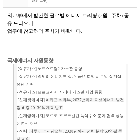
(541.4KB)
외교부에서 발간한 글로벌 에너지 브리핑 (2월 1주차) 공
유 드리오니
업무에 참고하여 주시기 바랍니다.
국제에너지 자원동향
-[석유가스] 노드스트림2 가스관 동향
-[석유가스] 알제리 에너지부 장관, 금년 휘발유 수입 점진적
중단 계획
-[석유가스] 모로코-나이지리아 가스관 사업 동향
-[신재생에너지]
이라크 석유부, 2027년까지 재생에너지 발전
량 비중 20~30% 계획 발표
-[신재생에너지] 모로코-포루투갈간 녹색수소 분야 협력 공동
성명서 채택
-[전력]
페루 에너지광업부, 2030년까지 전력 분야 60억불 투
자 계획