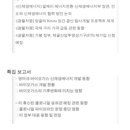
-[
신재생에너지
] 알제리 에너지전환·신재생에너지부 장관, 인
도와 신재생에너지 협력 방안 논의
-[
광물자원
] 앙골라 Kitota 망간 광산 탐사개발 프로젝트 재개
-[
광물자원
] 국제 구리 가격 급등 관련 동향
-[광물자원] 가봉 정부, 채굴산업투명성기구(ETI) 재가입 신청
예정
특집 보고
서
–
덴마크 바이오가스 신재생에너지 개발 동향
: 바이오가스 개발 현황
: 바이오가스의 기후변화에 미치는 영향
–
미 휴스턴 콜로니얼 송유관 해킹 관련 동향
: 콜로니얼 파이프라인 운영 중단 영향
: 미 정부 대응 동향 및 전망