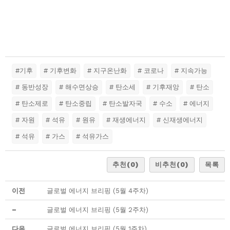
#기후
# 기후변화
# 지구온난화
# 코로나
# 지속가능
# 동반성장
# 해수면상승
# 탄소세
# 기후재앙
# 탄소
# 탄소제로
# 탄소중립
# 탄소발자국
# 수소
# 에너지
# 자원
# 석유
# 원유
# 재생에너지
# 신재생에너지
# 석유
# 가스
# 석유가스
추천
(0)
비추천
(0)
목록
이전
글로벌 에너지 브리핑 (5월 4주차)
–
글로벌 에너지 브리핑 (5월 2주차)
다음
글로벌 에너지 브리핑 (5월 1주차)