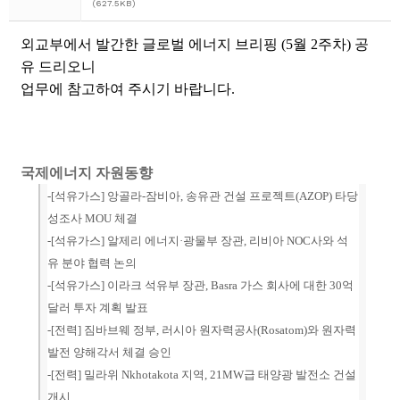
(627.5KB)
외교부에서 발간한 글로벌 에너지 브리핑 (5월 2주차) 공
유 드리오니
업무에 참고하여 주시기 바랍니다.
국제에너지 자원동향
-[
석유가스
] 앙골라-잠비아, 송유관 건설 프로젝트(AZOP) 타당
성조사 MOU 체결
-[석유가스] 알제리 에너지·광물부 장관, 리비아 NOC사와 석
유 분야 협력 논의
-[
석유가스
] 이라크 석유부 장관, Basra 가스 회사에 대한 30억
달러 투자 계획 발표
-[
전력
] 짐바브웨 정부, 러시아 원자력공사(Rosatom)와 원자력
발전 양해각서 체결 승인
-[전력] 밀라위 Nkhotakota 지역, 21MW급 태양광 발전소 건설
개시