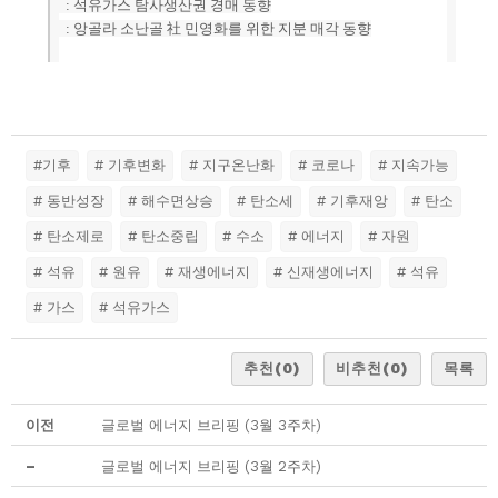
: 석유가스 탐사생산권 경매 동향
: 앙골라 소난골 社 민영화를 위한 지분 매각 동향
#기후
# 기후변화
# 지구온난화
# 코로나
# 지속가능
# 동반성장
# 해수면상승
# 탄소세
# 기후재앙
# 탄소
# 탄소제로
# 탄소중립
# 수소
# 에너지
# 자원
# 석유
# 원유
# 재생에너지
# 신재생에너지
# 석유
# 가스
# 석유가스
추천
(0)
비추천
(0)
목록
이전
글로벌 에너지 브리핑 (3월 3주차)
–
글로벌 에너지 브리핑 (3월 2주차)