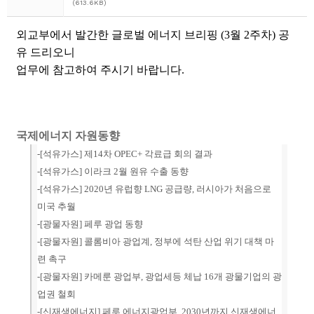
(613.6KB)
외교부에서 발간한 글로벌 에너지 브리핑 (3월 2주차) 공
유 드리오니
업무에 참고하여 주시기 바랍니다.
국제에너지 자원동향
-[
석유가스
] 제14차 OPEC+ 각료급 회의 결과
-[
석유가스
] 이라크 2월 원유 수출 동향
-[
석유가스
] 2020년 유럽향 LNG 공급량, 러시아가 처음으로
미국 추월
-[광물자원] 페루 광업 동향
-[
광물자원
] 콜롬비아 광업계, 정부에 석탄 산업 위기 대책 마
련 촉구
-[
광물자원
] 카메룬 광업부, 광업세등 체납 16개 광물기업의 광
업권 철회
-[
신재생에너지
] 페루 에너지광업부, 2030년까지 신재생에너