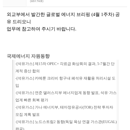
(651.7KB)
외교부에서 발간한 글로벌 에너지 브리핑 (4월 1주차) 공
유 드리오니
업무에 참고하여 주시기 바랍니다.
국제에너지 자원동향
-[
석유가스
] 제15차 OPEC+ 각료급 화상회의 결과, 5-7월간 단
계적 증산 합의
-[석유가스] 카메룬 크리비 항구내 폐석유 재활용 처리시설 도
입
-[석유가스]
연준 댈러스지부 에너지업계 동향 발표, 석유·가스
업계 빠른 회복 평가
-[
석유가스
] 가나 에너지부, 테마정유공사(TOR) 전략 투자자
모집 계획 발표
-[석유가스] 노드스트림2 동향(독일 육상 연결 가스관(EUGAL)
완공)