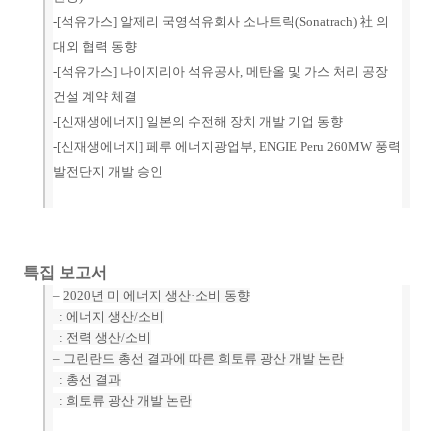
-[석유가스]
알제리 국영석유회사 소나트릭(Sonatrach) 社 의
대외 협력 동향
-[석유가스]
나이지리아 석유공사, 메탄올 및 가스 처리 공장
건설 계약 체결
-[
신재생에너지
] 일본의 수전해 장치 개발 기업 동향
-[
신재생에너지
] 페루 에너지광업부, ENGIE Peru 260MW 풍력
발전단지 개발 승인
특집 보고
서
–
2020년 미 에너지 생산·소비 동향
: 에너지 생산/소비
: 전력 생산/소비
–
그린란드 총선 결과에 따른 희토류 광산 개발 논란
: 총선 결과
: 희토류 광산 개발 논란