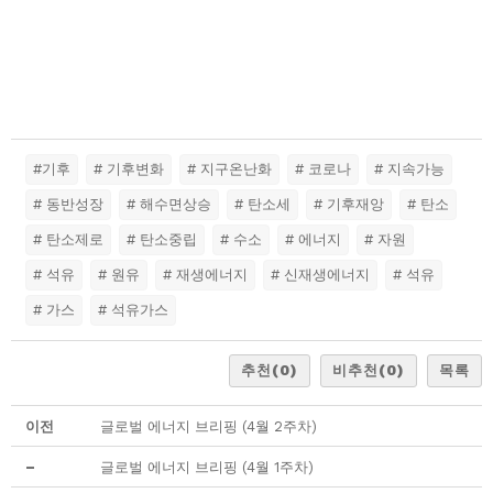
#기후
# 기후변화
# 지구온난화
# 코로나
# 지속가능
# 동반성장
# 해수면상승
# 탄소세
# 기후재앙
# 탄소
# 탄소제로
# 탄소중립
# 수소
# 에너지
# 자원
# 석유
# 원유
# 재생에너지
# 신재생에너지
# 석유
# 가스
# 석유가스
추천
(0)
비추천
(0)
목록
이전
글로벌 에너지 브리핑 (4월 2주차)
–
글로벌 에너지 브리핑 (4월 1주차)