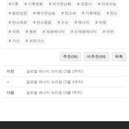
#기후
# 기후변화
# 지구온난화
# 코로나
# 지속가능
# 동반성장
# 해수면상승
# 탄소세
# 기후재앙
# 탄소
# 탄소제로
# 탄소중립
# 수소
# 에너지
# 자원
# 석유
# 원유
# 재생에너지
# 신재생에너지
# 석유
# 가스
# 석유가스
추천
(0)
비추천
(0)
목록
이전
글로벌 에너지 브리핑 (2월 2주차)
–
글로벌 에너지 브리핑 (2월 3주차)
다음
글로벌 에너지 브리핑 (3월 1주차)