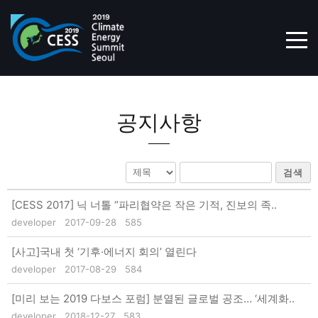
TOG
공지사항
검색
[CESS 2017] 닉 너톨 “파리협약은 작은 기적, 진보의 족..
developer
2017-09-28
585
[사고]국내 첫 ‘기후·에너지 회의’ 열린다
developer
2017-08-29
584
[미리 보는 2019 다보스 포럼] 분열된 글로벌 공조… ‘세계화..
developer
2018-12-27
583