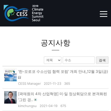
TOG
공지사항
검색
'한-모로코 수소산업 협력 포럼' 개최 안내_12월 3일(금)
CESS Manager
2021-11-23
365
[곽재원의 4차 산업혁명] 미·일 정상회담으로 본격화된
‘그린 경..
kimchungsu
2021-04-19
675