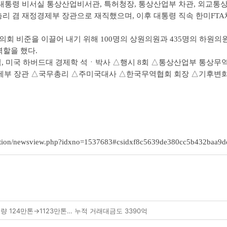
대통령 비서실 통상산업비서관, 특허청장, 통상산업부 차관, 외교통상
부총리 겸 재정경제부 장관으로 재직했으며, 이후 대통령 직속 한미FTA
미국 의회 비준을 이끌어 내기 위해 100명의 상원의원과 435명의 하
역할을 했다.
졸업, 미국 하버드대 경제학 석ㆍ박사 △행시 8회 △통상산업부 통
경제부 장관 △국무총리 △주미국대사 △한국무역협회 회장 △기후변
tion/newsview.php?idxno=1537683#csidxf8c5639de380cc5b432baa9
량 124만톤→1123만톤… 누적 거래대금도 3390억