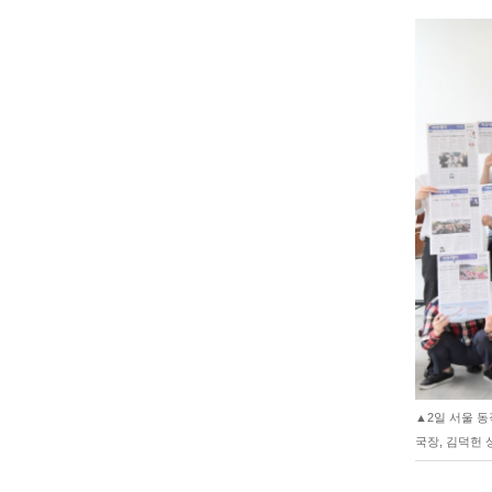
▲2일 서울 동
국장, 김덕헌 상