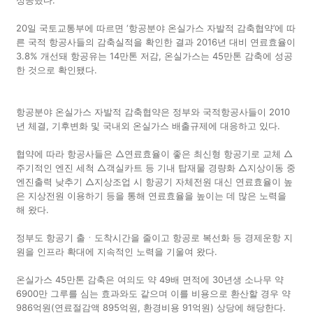
20일 국토교통부에 따르면 ‘항공분야 온실가스 자발적 감축협약’에 따
른 국적 항공사들의 감축실적을 확인한 결과 2016년 대비 연료효율이
3.8% 개선돼 항공유는 14만톤 저감, 온실가스는 45만톤 감축에 성공
한 것으로 확인됐다.
항공분야 온실가스 자발적 감축협약은 정부와 국적항공사들이 2010
년 체결, 기후변화 및 국내외 온실가스 배출규제에 대응하고 있다.
협약에 따라 항공사들은 △연료효율이 좋은 최신형 항공기로 교체 △
주기적인 엔진 세척 △객실카트 등 기내 탑재물 경량화 △지상이동 중
엔진출력 낮추기 △지상조업 시 항공기 자체전원 대신 연료효율이 높
은 지상전원 이용하기 등을 통해 연료효율을 높이는 데 많은 노력을
해 왔다.
정부도 항공기 출ㆍ도착시간을 줄이고 항공로 복선화 등 경제운항 지
원을 인프라 확대에 지속적인 노력을 기울여 왔다.
온실가스 45만톤 감축은 여의도 약 49배 면적에 30년생 소나무 약
6900만 그루를 심는 효과와도 같으며 이를 비용으로 환산할 경우 약
986억원(연료절감액 895억원, 환경비용 91억원) 상당에 해당한다.