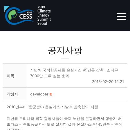
TOG
공지사항
지난해 국적항공사들 온실가스 45만톤 감축…소나무
제목
7000만 그루 심는 효과
2018-02-20 12:21
작성자
developer
2010년부터 ‘항공분야 온실가스 자발적 감축협약’ 시행
지난해 우리나라 국적 항공사들이 국제 노선을 운항하면서 항공기 배
출가스 감축활동을 다각도로 실시한 결과 온실가스 약 45만톤 감축에
성공했다.