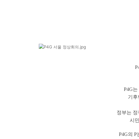
P
P4G
기
후
정부는 정
시민
P4G의 