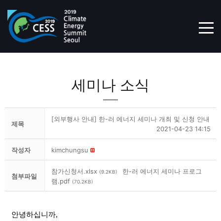
TOG
세미나 소식
[외부행사 안내] 한-러 에너지 세미나 개최 및 신청 안내
제목
2021-04-23 14:15
작성자
kimchungsu
참가신청서.xlsx
한-러 에너지 세미나 프로그
(9.2KB)
첨부파일
램.pdf
(70.2KB)
안녕하십니까,