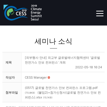
TOG
세미나 소식
[외부행사 안내] 외교부 글로벌에너지협력센터 '글로벌
제목
천연가스 안보 컨퍼런스' 개최
2022-05-18 16:24
작성자
CESS Manager
(0517) 글로벌 천연가스 안보 컨퍼런스 프로그램.pdf
첨부파일
(붙임2)+참가신청서(글로벌 천연가스 안보 컨
(70.8KB)
퍼런스).xlsx
(15.1KB)