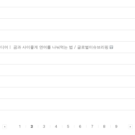
미디어ㅣ 곰과 사이좋게 연어를 나눠먹는 법 / 글로벌이슈브리핑
1
2
3
4
5
6
7
8
9