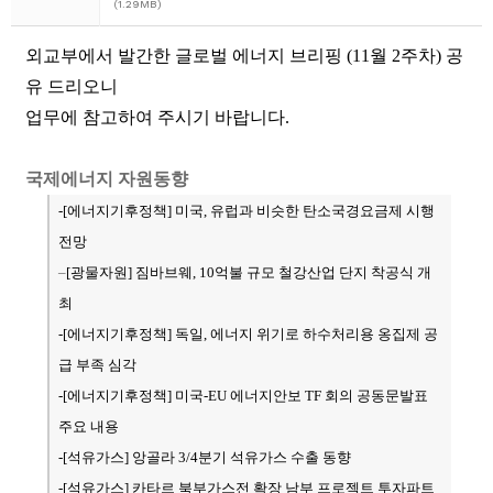
(1.29MB)
외교부에서 발간한 글로벌 에너지 브리핑 (11월 2주차) 공
유 드리오니
업무에 참고하여 주시기 바랍니다.
국제에너지 자원동향
-[에너지기후정책
] 미국, 유럽과 비슷한 탄소국경요금제 시행
전망
–
[광물자원
] 짐바브웨, 10억불 규모 철강산업 단지 착공식 개
최
-[에너지기후정책
] 독일, 에너지 위기로 하수처리용 옹집제 공
급 부족 심각
-[에너지기후정책] 미국-EU 에너지안보 TF 회의 공동문발표
주요 내용
-[
석유가스
] 앙골라 3/4분기 석유가스 수출 동향
-[석유가스] 카타르 북부가스전 확장 남부 프로젝트 투자파트