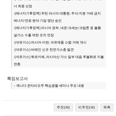
너 최종 선정
-[에너지기후정책] 푸틴 러시아 대통령, 주식/지분 거래 금지
에너지/연료 분야 기업 명단 승인
-[에너지기후정책] 러시아 정부, 네온/크세논/크립톤 등 불황
설가스 수출 제한 조치 연장
-[석유가스] 러시아-이란, 석유제품 스왑 거래 개시
-[석유가스] 바레인 신규 천연가스층 발견
-[석유가스] 튀르키예, 러시아산 가스 일부 대음 루블화로 지불
전환
특집보고서
– 캐나다 온타리오주 핵심광물 세미나 주요 내용
추천
(0)
비추천
(0)
목록